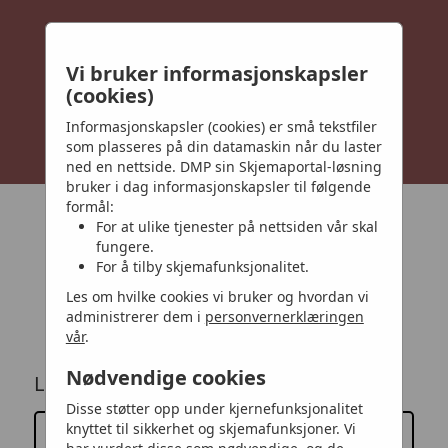
Vi bruker informasjonskapsler
(cookies)
Informasjonskapsler (cookies) er små tekstfiler
som plasseres på din datamaskin når du laster
ned en nettside. DMP sin Skjemaportal-løsning
bruker i dag informasjonskapsler til følgende
formål:
For at ulike tjenester på nettsiden vår skal
fungere.
For å tilby skjemafunksjonalitet.
Les om hvilke cookies vi bruker og hvordan vi
administrerer dem i
personvernerklæringen
Logg på
vår
.
Nødvendige cookies
Logg deg på med e-postadresse
Disse støtter opp under kjernefunksjonalitet
knyttet til sikkerhet og skjemafunksjoner. Vi