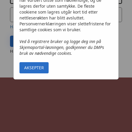
har vurdert disse som nødvendige, og de
lagres derfor uten samtykke. De fleste
cookiene som lagres utgår kort tid etter
nettleserøkten har blitt avsluttet.
Personvernerklæringen viser slettefristene for
Har du glemt passordet?
samtlige cookies som vi bruker.
Logg på
Ved å registrere bruker og logge deg inn på
Skjemaportal-løsningen, godkjenner du DMPs
Har du ikke en konto?
Registrer deg nå
bruk av nødvendige cookies.
AKSEPTER